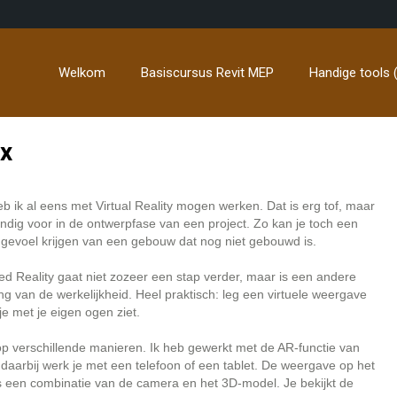
Welkom
Basiscursus Revit MEP
Handige tools (
ux
b ik al eens met Virtual Reality mogen werken. Dat is erg tof, maar
ndig voor in de ontwerpfase van een project. Zo kan je toch een
k gevoel krijgen van een gebouw dat nog niet gebouwd is.
 Reality gaat niet zozeer een stap verder, maar is een andere
g van de werkelijkheid. Heel praktisch: leg een virtuele weergave
je met je eigen ogen ziet.
p verschillende manieren. Ik heb gewerkt met de AR-functie van
daarbij werk je met een telefoon of een tablet. De weergave op het
s een combinatie van de camera en het 3D-model. Je bekijkt de