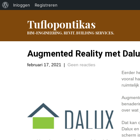
Over
Inloggen
Registreren
WordPress
Tuflopontikas
BIM-ENGINEERING. REVIT. BUILDING SERVICES.
Augmented Reality met Dal
februari 17, 2021
|
Geen reacties
Eerder he
vooral ha
ruimtelij
Augmented
benaderin
over wat 
Dat kan o
Dalux en 
scherm i