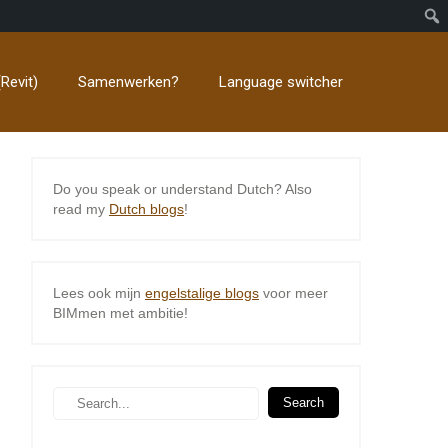
Revit)
Samenwerken?
Language switcher
Do you speak or understand Dutch? Also
read my
Dutch blogs
!
Lees ook mijn
engelstalige blogs
voor meer
BIMmen met ambitie!