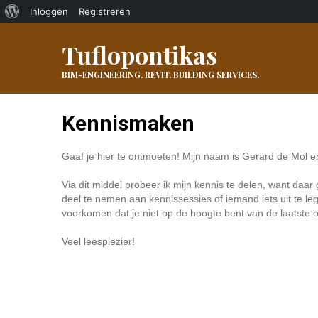
Over
Inloggen
Registreren
WordPress
Tuflopontikas
BIM-ENGINEERING. REVIT. BUILDING SERVICES.
Kennismaken
Gaaf je hier te ontmoeten! Mijn naam is Gerard de Mol e
Via dit middel probeer ik mijn kennis te delen, want daar
deel te nemen aan kennissessies of iemand iets uit te le
voorkomen dat je niet op de hoogte bent van de laatste o
Veel leesplezier!