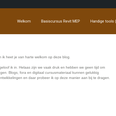
Welkom
Basiscursus Revit MEP
Handige tools (
n ik heet je van harte welkom op deze blog.
 geloof ik in. Helaas zijn we vaak druk en hebben we geen tijd om
ggen. Blogs, fora en digitaal cursusmateriaal kunnen gelukkig
ntwikkelingen en daar probeer ik op deze manier aan bij te dragen.